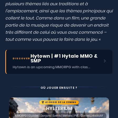
plusieurs thèmes liés aux traditions et à
l’emplacement, ainsi que les thèmes principaux qui
collent le tout. Comme dans un film, une grande
partie de la musique risque de devenir un endroit
très différent de celui où vous avez commencé –
tout comme vous pouvez le faire dans le jeu.
« ​
Hytown | #1 Hytale MMO &
DISCOVER
SMP
Hytown is an upcoming MMORPG with classes, dungeons, skills, social content, and more.
OÙ JOUER ENSUITE ?
🏆 LE CHOIX DE LA COMMU
HYLTERIUM
MMORPG | Guildes | Donjons | Events | Métiers | PVE | Contenu évolutif