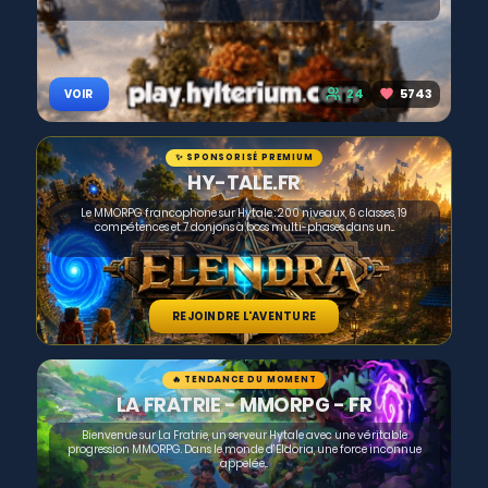
24
5743
VOIR
✨ SPONSORISÉ PREMIUM
HY-TALE.FR
Le MMORPG francophone sur Hytale : 200 niveaux, 6 classes, 19
compétences et 7 donjons à boss multi-phases dans un...
REJOINDRE L'AVENTURE
🔥 TENDANCE DU MOMENT
LA FRATRIE - MMORPG - FR
Bienvenue sur La Fratrie, un serveur Hytale avec une véritable
progression MMORPG. Dans le monde d’Eldoria, une force inconnue
appelée...