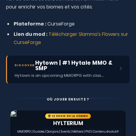
pour enrichir vos biomes et vos cités.
Plateforme :
CurseForge
Lien du mod :
Télécharger Slamma's Flowers sur
CurseForge
Hytown | #1 Hytale MMO &
DISCOVER
SMP
Hytown is an upcoming MMORPG with classes, dungeons, skills, social content, and more.
OÙ JOUER ENSUITE ?
🏆 LE CHOIX DE LA COMMU
HYLTERIUM
MMORPG | Guildes | Donjons | Events | Métiers | PVE | Contenu évolutif