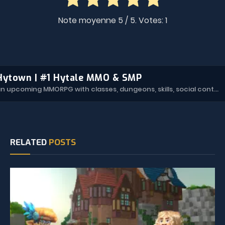
Note moyenne
5
/ 5. Votes:
1
Hytown | #1 Hytale MMO & SMP
Hytown is an upcoming MMORPG with classes, dungeons, skills, social content, and more.
RELATED
POSTS