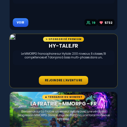
19
5732
VOIR
✨ SPONSORISÉ PREMIUM
HY-TALE.FR
Le MMORPG francophone sur Hytale : 200 niveaux, 6 classes, 19
compétences et 7 donjons à boss multi-phases dans un...
REJOINDRE L'AVENTURE
🔥 TENDANCE DU MOMENT
LA FRATRIE - MMORPG - FR
Bienvenue sur La Fratrie, un serveur Hytale avec une véritable
progression MMORPG. Dans le monde d’Eldoria, une force inconnue
appelée...