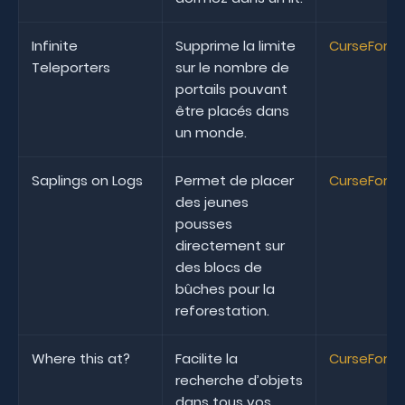
Infinite
Supprime la limite
CurseForg
Teleporters
sur le nombre de
portails pouvant
être placés dans
un monde.
Saplings on Logs
Permet de placer
CurseForg
des jeunes
pousses
directement sur
des blocs de
bûches pour la
reforestation.
Where this at?
Facilite la
CurseForg
recherche d’objets
dans tous vos