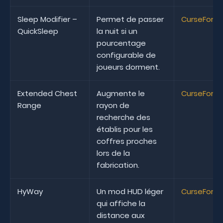
Sleep Modifier –
Permet de passer
CurseForg
QuickSleep
la nuit si un
pourcentage
configurable de
joueurs dorment.
Extended Chest
Augmente le
CurseForg
Range
rayon de
recherche des
établis pour les
coffres proches
lors de la
fabrication.
HyWay
Un mod HUD léger
CurseForg
qui affiche la
distance aux