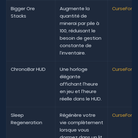
Bigger Ore
Augmente la
CurseForg
Stacks
quantité de
minerai par pile à
100, réduisant le
besoin de gestion
constante de
l’inventaire.
ChronoBar HUD
Une horloge
CurseForg
élégante
affichant l’heure
en jeu et l’heure
réelle dans le HUD.
Sleep
Régénère votre
CurseForg
Regeneration
vie complètement
lorsque vous
dormez dans un lit.