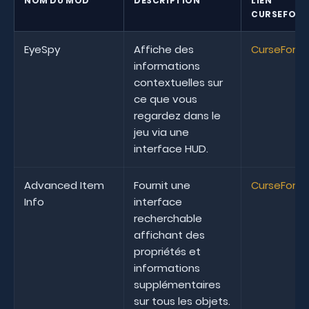
NOM DU MOD
DESCRIPTION
LIEN
CURSEFORG
EyeSpy
Affiche des
CurseForg
informations
contextuelles sur
ce que vous
regardez dans le
jeu via une
interface HUD.
Advanced Item
Fournit une
CurseForg
Info
interface
recherchable
affichant des
propriétés et
informations
supplémentaires
sur tous les objets.