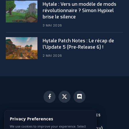
Hytale : Vers un modèle de mods
révolutionnaire ? Simon Hypixel
brise le silence
3 MAI 2026
​Hytale Patch Notes : Le récap de
l’Update 5 (Pre-Release 6) !
2 MAI 2026
Facebook
X
Discord
(Twitter)
MENTIONS LÉGALES ET CONDITIONS GÉNÉRALES
Privacy Preferences
D’UTILISATION (CGU)
We use cookies to improve your experience. Select
CONDITIONS GÉNÉRALES DE VENTE (CGV)