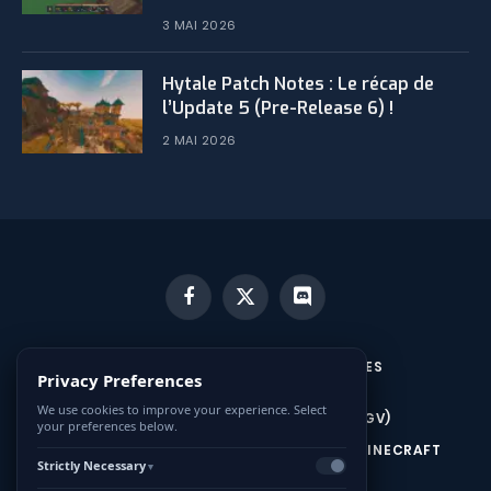
3 MAI 2026
​Hytale Patch Notes : Le récap de
l’Update 5 (Pre-Release 6) !
2 MAI 2026
Facebook
X
Discord
(Twitter)
MENTIONS LÉGALES ET CONDITIONS GÉNÉRALES
Privacy Preferences
D’UTILISATION (CGU)
We use cookies to improve your experience. Select
CONDITIONS GÉNÉRALES DE VENTE (CGV)
your preferences below.
CONTACTEZ-NOUS
HÉBERGEUR SERVEUR MINECRAFT
Strictly Necessary
▼
HÉBERGEUR SERVEUR HYTALE