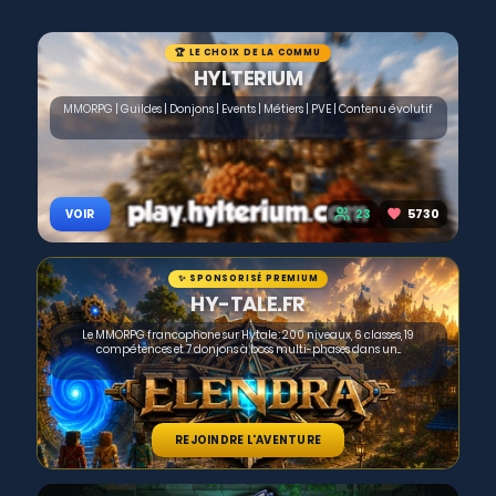
🏆 LE CHOIX DE LA COMMU
HYLTERIUM
MMORPG | Guildes | Donjons | Events | Métiers | PVE | Contenu évolutif
23
5730
VOIR
✨ SPONSORISÉ PREMIUM
HY-TALE.FR
Le MMORPG francophone sur Hytale : 200 niveaux, 6 classes, 19
compétences et 7 donjons à boss multi-phases dans un...
REJOINDRE L'AVENTURE