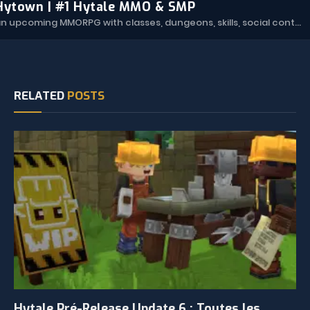
Hytown | #1 Hytale MMO & SMP
Hytown is an upcoming MMORPG with classes, dungeons, skills, social content, and more.
RELATED
POSTS
Hytale Pré-Release Update 6 : Toutes les