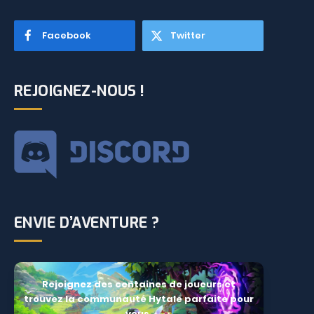
Facebook
Twitter
REJOIGNEZ-NOUS !
ENVIE D’AVENTURE ?
Rejoignez des centaines de joueurs et
trouvez la communauté Hytale parfaite pour
vous.