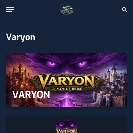
Varyon
VARYON