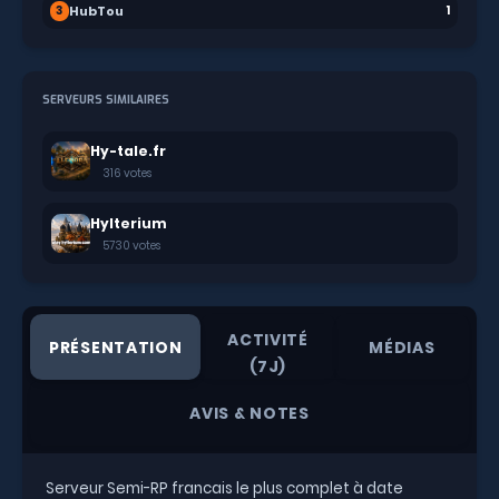
HubTou
3
1
SERVEURS SIMILAIRES
Hy-tale.fr
316 votes
Hylterium
5730 votes
ACTIVITÉ
PRÉSENTATION
MÉDIAS
(7J)
AVIS & NOTES
Serveur Semi-RP francais le plus complet à date