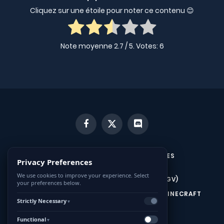
Cliquez sur une étoile pour noter ce contenu 😊
Note moyenne
2.7
/ 5. Votes:
6
Facebook
X
Discord
(Twitter)
MENTIONS LÉGALES ET CONDITIONS GÉNÉRALES
Privacy Preferences
D’UTILISATION (CGU)
We use cookies to improve your experience. Select
CONDITIONS GÉNÉRALES DE VENTE (CGV)
your preferences below.
CONTACTEZ-NOUS
HÉBERGEUR SERVEUR MINECRAFT
Strictly Necessary
▼
HÉBERGEUR SERVEUR HYTALE
Functional
▼
POLITIQUE DE COOKIES (UE)