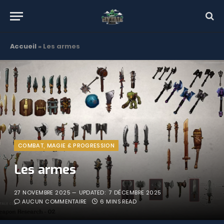
Accueil
»
Les armes
COMBAT, MAGIE & PROGRESSION
Les armes
27 NOVEMBRE 2025
UPDATED:
7 DÉCEMBRE 2025
AUCUN COMMENTAIRE
6 MINS READ