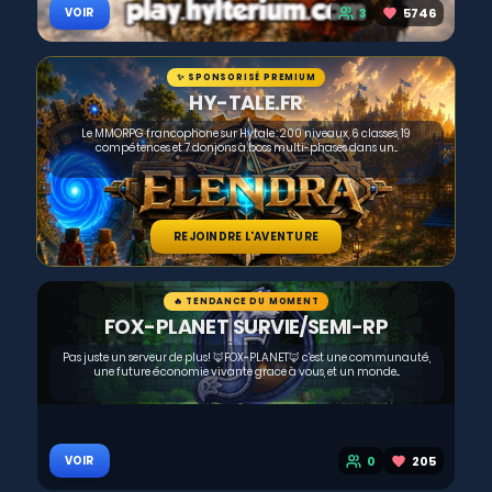
3
5746
VOIR
✨ SPONSORISÉ PREMIUM
HY-TALE.FR
Le MMORPG francophone sur Hytale : 200 niveaux, 6 classes, 19
compétences et 7 donjons à boss multi-phases dans un...
REJOINDRE L'AVENTURE
🔥 TENDANCE DU MOMENT
FOX-PLANET SURVIE/SEMI-RP
Pas juste un serveur de plus! 🦊FOX-PLANET🦊 c'est une communauté,
une future économie vivante grace à vous, et un monde...
0
205
VOIR