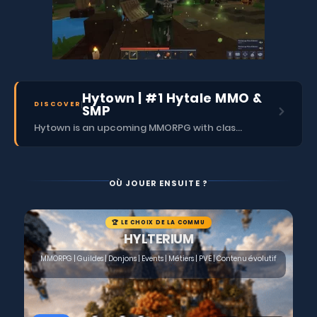
Hytown | #1 Hytale MMO &
DISCOVER
SMP
Hytown is an upcoming MMORPG with classes, dungeons, skills, social content, and more.
OÙ JOUER ENSUITE ?
🏆 LE CHOIX DE LA COMMU
HYLTERIUM
MMORPG | Guildes | Donjons | Events | Métiers | PVE | Contenu évolutif