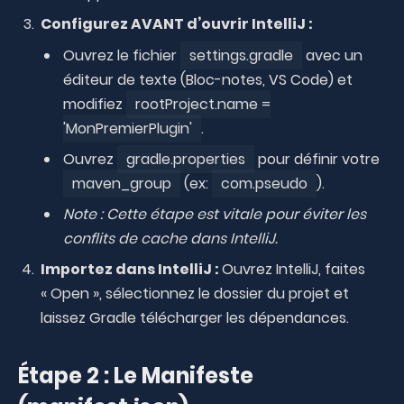
Configurez AVANT d’ouvrir IntelliJ :
Ouvrez le fichier
settings.gradle
avec un
éditeur de texte (Bloc-notes, VS Code) et
modifiez
rootProject.name =
'MonPremierPlugin'
.
Ouvrez
gradle.properties
pour définir votre
maven_group
(ex:
com.pseudo
).
Note : Cette étape est vitale pour éviter les
conflits de cache dans IntelliJ.
Importez dans IntelliJ :
Ouvrez IntelliJ, faites
« Open », sélectionnez le dossier du projet et
laissez Gradle télécharger les dépendances.
Étape 2 : Le Manifeste