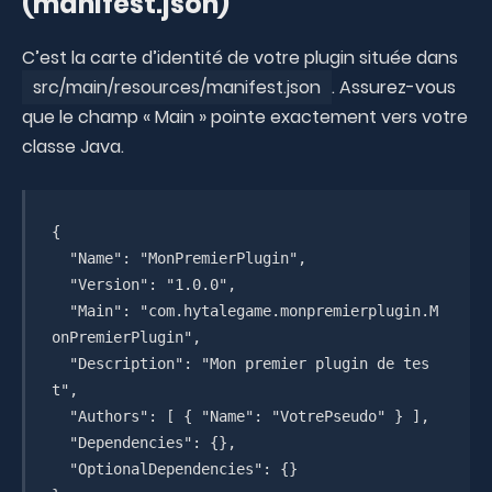
(manifest.json)
C’est la carte d’identité de votre plugin située dans
src/main/resources/manifest.json
. Assurez-vous
que le champ « Main » pointe exactement vers votre
classe Java.
{

  "Name": "MonPremierPlugin",

  "Version": "1.0.0",

  "Main": "com.hytalegame.monpremierplugin.M
onPremierPlugin",

  "Description": "Mon premier plugin de tes
t",

  "Authors": [ { "Name": "VotrePseudo" } ],

  "Dependencies": {},

  "OptionalDependencies": {}
