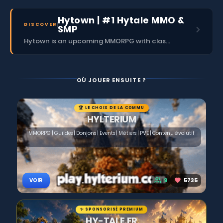
Hytown | #1 Hytale MMO &
DISCOVER
SMP
Hytown is an upcoming MMORPG with classes, dungeons, skills, social content, and more.
OÙ JOUER ENSUITE ?
🏆 LE CHOIX DE LA COMMU
HYLTERIUM
MMORPG | Guildes | Donjons | Events | Métiers | PVE | Contenu évolutif
9
5735
VOIR
✨ SPONSORISÉ PREMIUM
HY-TALE.FR