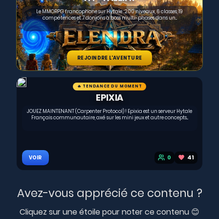
Le MMORPG francophone sur Hytale : 200 niveaux, 6 classes, 19
compétences et 7 donjons à boss multi-phases dans un...
REJOINDRE L'AVENTURE
🔥 TENDANCE DU MOMENT
EPIXIA
JOUEZ MAINTENANT (Carpenter Protocol) ! Epixia est un serveur Hytale
Français communautaire, axé sur les mini jeux et autre concepts...
0
41
VOIR
Avez-vous apprécié ce contenu ?
Cliquez sur une étoile pour noter ce contenu 😊