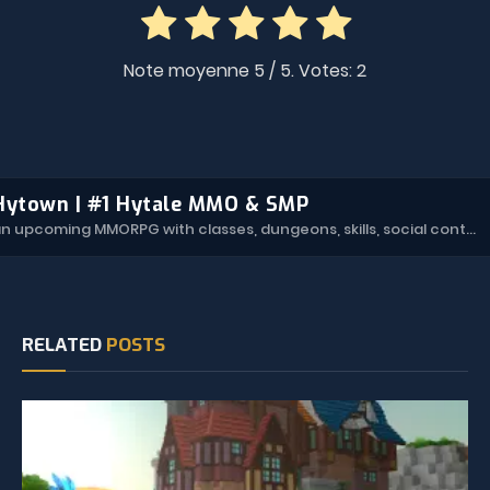
Note moyenne
5
/ 5. Votes:
2
Hytown | #1 Hytale MMO & SMP
Hytown is an upcoming MMORPG with classes, dungeons, skills, social content, and more.
RELATED
POSTS