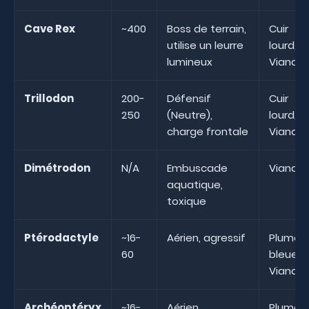
Cave Rex
~400
Boss de terrain,
Cuir
utilise un leurre
lourd,
lumineux
Viande
Trillodon
200-
Défensif
Cuir
250
(Neutre),
lourd,
charge frontale
Viande
Dimétrodon
N/A
Embuscade
Viande
aquatique,
toxique
Ptérodactyle
~16-
Aérien, agressif
Plumes
60
bleues,
Viande
Archéoptéryx
~16-
Aérien,
Plumes