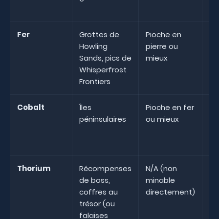
Fer
Grottes de
Pioche en
30
Howling
pierre ou
de
Sands, pics de
mieux
pr
Whisperfrost
Frontiers
Cobalt
Îles
Pioche en fer
Su
péninsulaires
ou mieux
gr
pr
Thorium
Récompenses
N/A (non
N/
de boss,
minable
coffres au
directement)
trésor (ou
falaises