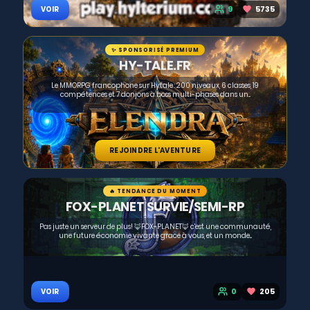
9
5735
VOIR
✨ SPONSORISÉ PREMIUM
HY-TALE.FR
Le MMORPG francophone sur Hytale : 200 niveaux, 6 classes, 19
compétences et 7 donjons à boss multi-phases dans un...
REJOINDRE L'AVENTURE
🔥 TENDANCE DU MOMENT
FOX-PLANET SURVIE/SEMI-RP
Pas juste un serveur de plus! 🦊FOX-PLANET🦊 c'est une communauté,
une future économie vivante grace à vous, et un monde...
0
205
VOIR