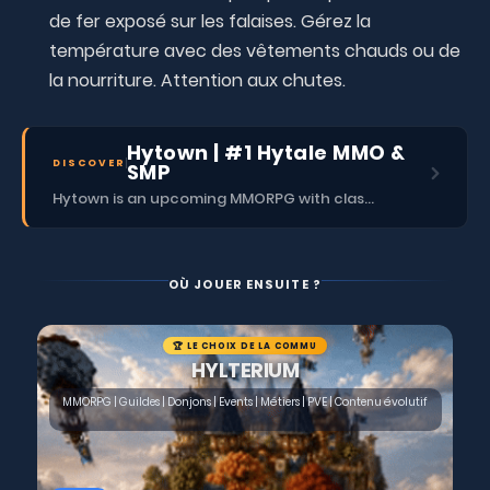
de fer exposé sur les falaises. Gérez la
température avec des vêtements chauds ou de
la nourriture. Attention aux chutes.
Hytown | #1 Hytale MMO &
DISCOVER
SMP
Hytown is an upcoming MMORPG with classes, dungeons, skills, social content, and more.
OÙ JOUER ENSUITE ?
🏆 LE CHOIX DE LA COMMU
HYLTERIUM
MMORPG | Guildes | Donjons | Events | Métiers | PVE | Contenu évolutif