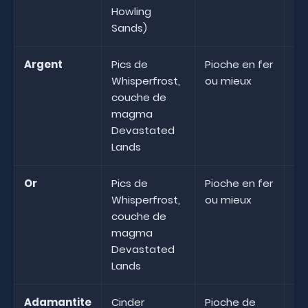
Howling
Sands)
Argent
Pics de
Pioche en fer
Ra
Whisperfrost,
ou mieux
pr
couche de
magma
Devastated
Lands
Or
Pics de
Pioche en fer
Ra
Whisperfrost,
ou mieux
pr
couche de
magma
Devastated
Lands
Adamantite
Cinder
Pioche de
Pr