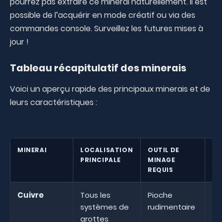
pourrez pas extraire ce minerai naturellement. Il est
possible de l’acquérir en mode créatif ou via des
commandes console. Surveillez les futures mises à
jour !
Tableau récapitulatif des minerais
Voici un aperçu rapide des principaux minerais et de
leurs caractéristiques :
MINERAI
LOCALISATION
OUTIL DE
PR
PRINCIPALE
MINAGE
/ 
REQUIS
Cuivre
Tous les
Pioche
20
systèmes de
rudimentaire
de
grottes
pr