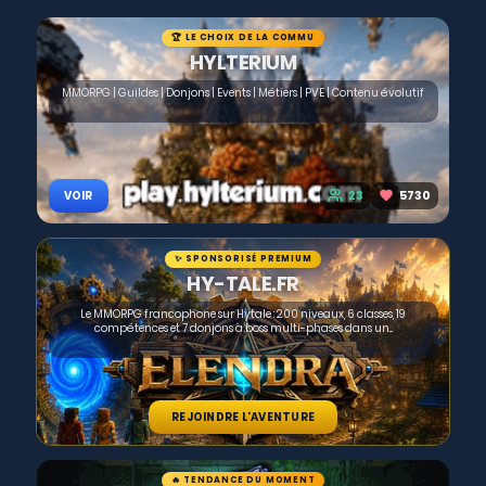
🏆 LE CHOIX DE LA COMMU
HYLTERIUM
MMORPG | Guildes | Donjons | Events | Métiers | PVE | Contenu évolutif
23
5730
VOIR
✨ SPONSORISÉ PREMIUM
HY-TALE.FR
Le MMORPG francophone sur Hytale : 200 niveaux, 6 classes, 19
compétences et 7 donjons à boss multi-phases dans un...
REJOINDRE L'AVENTURE
🔥 TENDANCE DU MOMENT