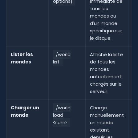
options]
immédiate de
tous les
mondes ou
d’un monde
spécifique sur
le disque.
Lister les
/world
Affiche la liste
/
mondes
list
de tous les
mondes
actuellement
chargés sur le
serveur.
Charger un
/world
Charge
monde
load
manuellement
m
<nom>
un monde
existant
depuis les