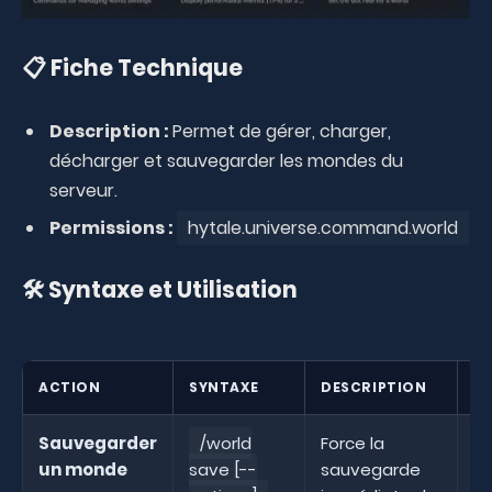
📋 Fiche Technique
Description :
Permet de gérer, charger,
décharger et sauvegarder les mondes du
serveur.
Permissions :
hytale.universe.command.world
🛠️ Syntaxe et Utilisation
ACTION
SYNTAXE
DESCRIPTION
E
Sauvegarder
/world
Force la
un monde
save [--
sauvegarde