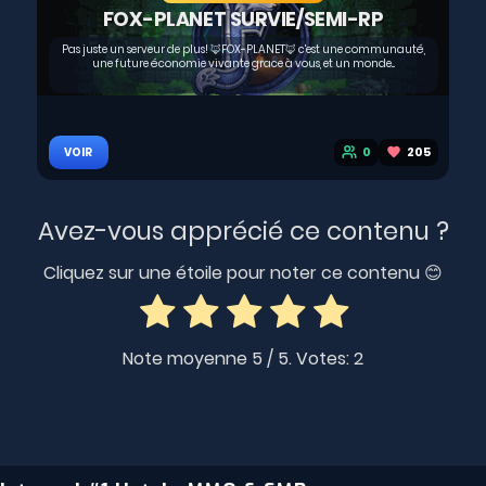
FOX-PLANET SURVIE/SEMI-RP
Pas juste un serveur de plus! 🦊FOX-PLANET🦊 c'est une communauté,
une future économie vivante grace à vous, et un monde...
0
205
VOIR
Avez-vous apprécié ce contenu ?
Cliquez sur une étoile pour noter ce contenu 😊
Note moyenne
5
/ 5. Votes:
2