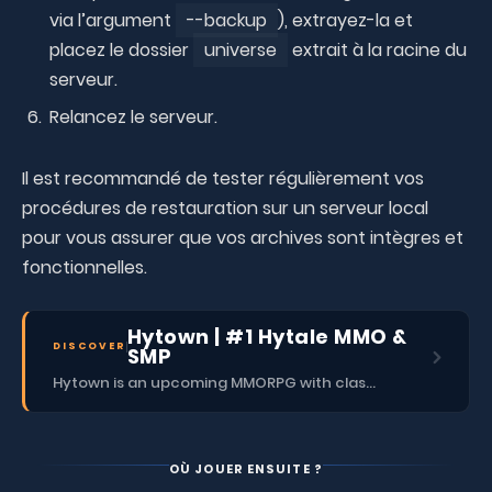
via l’argument
--backup
), extrayez-la et
placez le dossier
universe
extrait à la racine du
serveur.
Relancez le serveur.
Il est recommandé de tester régulièrement vos
procédures de restauration sur un serveur local
pour vous assurer que vos archives sont intègres et
fonctionnelles.
Hytown | #1 Hytale MMO &
DISCOVER
SMP
Hytown is an upcoming MMORPG with classes, dungeons, skills, social content, and more.
OÙ JOUER ENSUITE ?