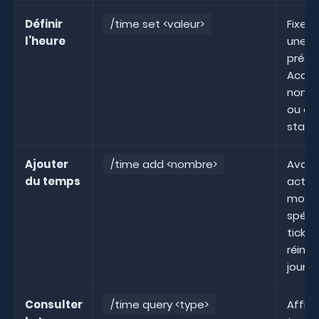
Définir
/time set <valeur>
Fixe 
l’heure
une h
précis
Accep
nombr
ou des
stand
Ajouter
/time add <nombre>
Avanc
du temps
actuel
mont
spéci
ticks 
réiniti
jour.
Consulter
/time query <type>
Affich