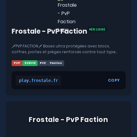
Frostale - PvP Faction
EN LIGNE
🗡️PVP FACTION🗡️ Bases ultra protégées avec blocs,
coffres, portes et pièges renforcés contre tout type
d’attaque ! RAID UNIQUE, loot légendaire et PvP intense.
PVP
SURVIE
PVE
Faction
COPY
play.frostale.fr
Frostale - PvP Faction