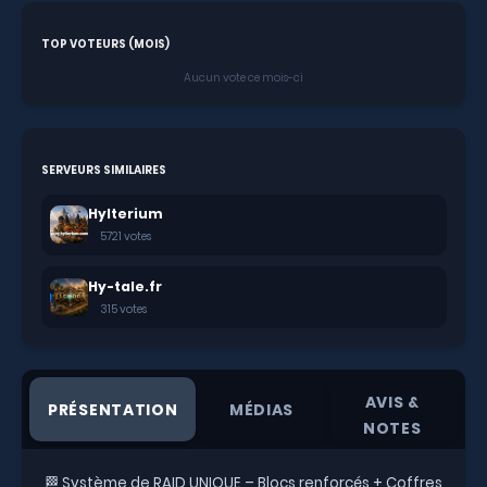
TOP VOTEURS (MOIS)
Aucun vote ce mois-ci
SERVEURS SIMILAIRES
Hylterium
5721 votes
Hy-tale.fr
315 votes
AVIS &
PRÉSENTATION
MÉDIAS
NOTES
🏁 Système de RAID UNIQUE – Blocs renforcés + Coffres