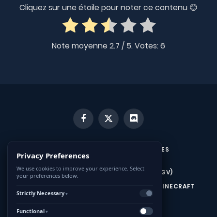
Cliquez sur une étoile pour noter ce contenu 😊
Note moyenne
2.7
/ 5. Votes:
6
Facebook
X
Discord
(Twitter)
MENTIONS LÉGALES ET CONDITIONS GÉNÉRALES
Privacy Preferences
D’UTILISATION (CGU)
We use cookies to improve your experience. Select
CONDITIONS GÉNÉRALES DE VENTE (CGV)
your preferences below.
CONTACTEZ-NOUS
HÉBERGEUR SERVEUR MINECRAFT
Strictly Necessary
▼
HÉBERGEUR SERVEUR HYTALE
Functional
▼
POLITIQUE DE COOKIES (UE)