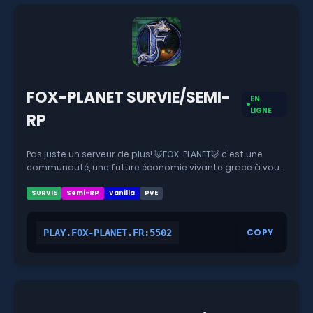
FOX-PLANET SURVIE/SEMI-
EN
LIGNE
RP
Pas juste un serveur de plus! 🦊FOX-PLANET🦊 c'est une
communauté, une future économie vivante grace à vous,
et un monde médiéval fantaisie qui se construit avec toi.
V2 en cours! Les...
SURVIE
Semi-RP
Vanilla
PVE
COPY
PLAY.FOX-PLANET.FR:5502