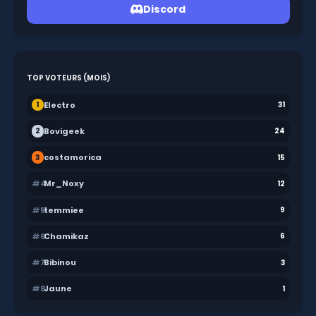
Discord
TOP VOTEURS (MOIS)
Electro
1
31
Bovigeek
2
24
costamorica
3
15
#4
Mr_Noxy
12
#5
temmiee
9
#6
Chamikaz
6
#7
Bibinou
3
#8
Jaune
1