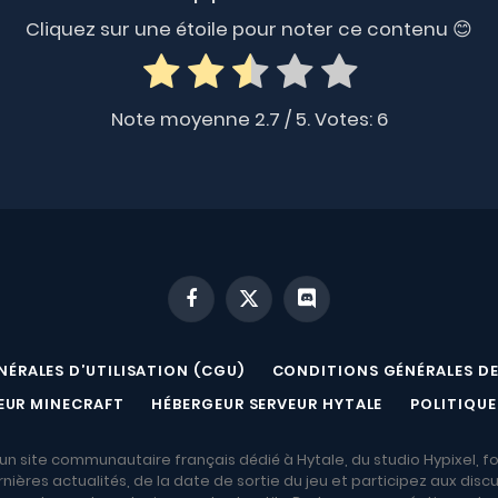
Cliquez sur une étoile pour noter ce contenu 😊
Note moyenne
2.7
/ 5. Votes:
6
Facebook
X
Discord
(Twitter)
ÉRALES D’UTILISATION (CGU)
CONDITIONS GÉNÉRALES DE
EUR MINECRAFT
HÉBERGEUR SERVEUR HYTALE
POLITIQUE
n site communautaire français dédié à Hytale, du studio Hypixel, f
ières actualités, de la date de sortie du jeu et participez aux disc