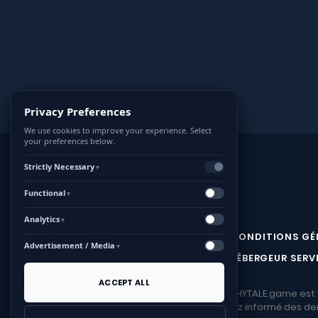
Privacy Preferences
We use cookies to improve your experience. Select
your preferences below.
Strictly Necessary
▼
Functional
▼
Analytics
▼
MENTIONS LÉGALES ET CONDITIONS GÉN
Advertisement / Media
▼
HÉBERGEUR SERV
ACCEPT ALL
HYTALE.game est u
Restez informé des dern