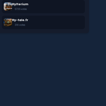
Hylterium
5735 votes
Hy-tale.fr
316 votes